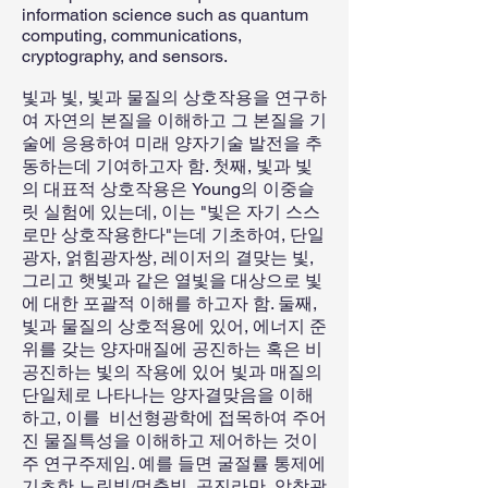
information science such as quantum
computing, communications,
cryptography, and sensors.
빛과 빛, 빛과 물질의 상호작용을 연구하
여 자연의 본질을 이해하고 그 본질을 기
술에 응용하여 미래 양자기술 발전을 추
동하는데 기여하고자 함. 첫째, 빛과 빛
의 대표적 상호작용은 Young의 이중슬
릿 실험에 있는데, 이는 "빛은 자기 스스
로만 상호작용한다"는데 기초하여, 단일
광자, 얽힘광자쌍, 레이저의 결맞는 빛,
그리고 햇빛과 같은 열빛을 대상으로 빛
에 대한 포괄적 이해를 하고자 함. 둘째,
빛과 물질의 상호적용에 있어, 에너지 준
위를 갖는 양자매질에 공진하는 혹은 비
공진하는 빛의 작용에 있어 빛과 매질의
단일체로 나타나는 양자결맞음을 이해
하고, 이를 비선형광학에 접목하여 주어
진 물질특성을 이해하고 제어하는 것이
주 연구주제임. 예를 들면 굴절률 통제에
기초한 느린빛/멈춤빛, 공진라만, 압착광