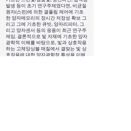
발생 등이 초기 연구주제였다면, 비균질
원자(스핀)에 의한 결풀림 제어에 기초
한 양자메모리의 장시간 저장성 확보 그
리고 그에 기초한 큐빗, 양자리피터, 그
리고 양자센서 등의 응용이 최근 연구주
제임. 결론적으로 빛 자체에 기초한 양자
광학적 이해를 바탕으로, 빛과 상호작용
하는 고체앙상블 매질에서 결맞는 빛 상
호작용에 대한 양자광학적 특성을 이해
하고 분석하여 응용가능한 현실적 수준
의 양자정보(예를 들면 양자컴퓨팅, 양
자통신, 양자암호, 양자센서) 전반에 관
한 연구를 견인하고자 함.
Research Topics:
1. Quantum memory: Optical locking,
CASE, Controlled echo
2. Quantum interface: Quantum
repeaters for long-distance quantum
communications
3. Quantum optical key distribution:
Unconditionally secured classical key